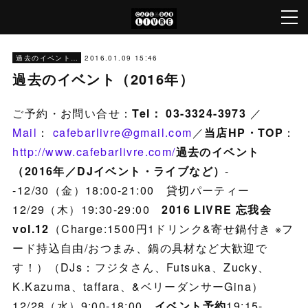
2016.01.09 15:46
過去のイベント（'05～'22）[Archive]
過去のイベント（2016年）
ご予約・お問い合せ：
Tel： 03-3324-3973
／
Mail
：
cafebarlivre@gmail.com
／
当店HP・TOP
：
http://www.cafebarlivre.com/
過去のイベント
（2016年／DJイベント・ライブなど）
-
-12/30（金）18:00-21:00 貸切パーティー
12/29（木）19:30-29:00
2016 LIVRE 忘我会
vol.12
（Charge:1500円1ドリンク&寄せ鍋付き ※フ
ード持込自由/おつまみ、鍋の具材など大歓迎で
す！）（DJs：フジタさん、Futsuka、Zucky、
K.Kazuma、taffara、&ベリーダンサーGina）
12/28（水）9:00-18:00
イベント予約
19:15-