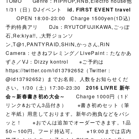
TOMO Genre：HIPHOP,RNB,Electro house他
1/31（日）DJイベント
id. FIRST EVENT travel
OPEN 18:00-23:00 Charge 1500yen(1D込)
予約特典アリ DJs：RYUTOFUJIKAWA,ごっぽ
石,Яe:kiya!!, ,大野ジョンソ
ン,T@1,PANTYRAID,SHiN,かっさん,RiN
Camera：せきねフレミング／LivePaint：たなかあ
ずさ／VJ：Dizzy kontrol ※ご予約は
https://twitter.com/id13792652（Twitter：
@id13792652）までお名前、人数をお知らせくだ
さい。1/30（土）17:30-23:30
2016 LIVRE 新年
会～新春書き初め大会～
Charge 1000円（1ド
リンク&おでん3品付き） ※書き初めセット（筆
と半紙）用意しております。新年の抱負などをバシ
ッと！ ※おでんは追加でオーダーできます。1品
50～100円。フード持込可。 ※19:00までは店内