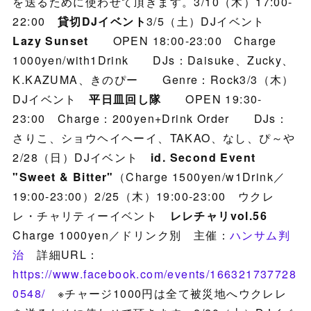
を送るために使わせて頂きます。3/10（木）17:00-
22:00
貸切DJイベント
3/5（土）DJイベント
Lazy Sunset
OPEN 18:00-23:00 Charge
1000yen/with1Drink DJs：Daisuke、Zucky、
K.KAZUMA、きのぴー Genre：Rock3/3（木）
DJイベント
平日皿回し隊
OPEN 19:30-
23:00 Charge：200yen+Drink Order DJs：
さりこ、ショウヘイヘーイ、TAKAO、なし、ぴ～や
2/28（日）DJイベント
id. Second Event
"Sweet & Bitter"
（Charge 1500yen/w1Drink／
19:00-23:00）2/25（木）19:00-23:00 ウクレ
レ・チャリティーイベント
レレチャリvol.56
Charge 1000yen／ドリンク別 主催：
ハンサム判
治
詳細URL：
https://www.facebook.com/events/166321737728
0548/
※チャージ1000円は全て被災地へウクレレ