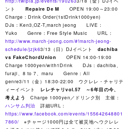
http://twipla.jp/events/190263
3/18（金）DJイベ
ント
Repaire De M
OPEN 19:00～23:00
Charge：Drink Order(1stDrink1000yen)
DJs：Ken3,OZ-T,march jeong LIVE：
Yuko Genre：Free Style Music URL：
http://www.march-jeong.com/#!march-jeong-
schedule/jzjk6
3/13（日）DJイベント
dachiba
vs FakeChordUnion
OPEN 14:00-19:00
Charge 1000yen/with1Drink DJs：dachiba、
furaji、8 to 7、maru Genre：All
genre3/11（金）18:30-22:00 ウクレレ・チャリテ
ィーイベント
レレチャリvol.57 ～6年目の今、
考えよう
Charge 1000yen／ドリンク別 主催：
ハンサム判治
詳細URL：
https://www.facebook.com/events/155642648801
7860/
※チャージ1000円は全て被災地へウクレレ