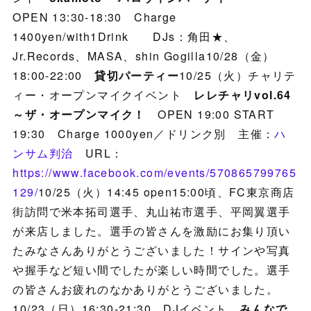
OPEN 13:30-18:30 Charge
1400yen/with1Drink DJs：角田★、
Jr.Records、MASA、shin Gogilla10/28（金）
18:00-22:00
貸切パーティー
10/25（火）チャリテ
ィー・オープンマイクイベント
レレチャリvol.64
～ザ・オープンマイク！
OPEN 19:00 START
19:30 Charge 1000yen／ドリンク別 主催：
ハ
ンサム判治
URL：
https://www.facebook.com/events/570865799765
129/
10/25（火）14:45 open15:00頃、FC東京商店
街訪問で米本拓司選手、丸山祐市選手、平岡翼選手
が来店しました。選手の皆さんを激励にお集り頂い
たみなさんありがとうございました！サインや写真
や握手など短い間でしたが楽しい時間でした。選手
の皆さんお疲れのなかありがとうございました。
10/23（日）16:30-21:30 DJイベント
みんなで