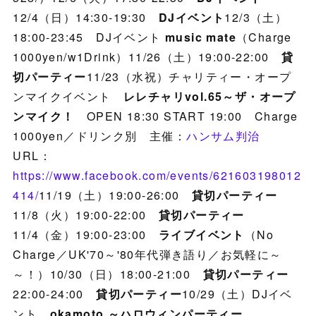
12/4（日）14:30-19:30
DJイベント
12/3（土）
18:00-23:45 DJイベント
music mate
（Charge
1000yen/w1Drink）11/26（土）19:00-22:00
貸
切パーティー
11/23（水祝）チャリティー・オープ
ンマイクイベント
レレチャリvol.65～ザ・オープ
ンマイク！
OPEN 18:30 START 19:00 Charge
1000yen／ドリンク別 主催：
ハンサム判治
URL：
https://www.facebook.com/events/621603198012
414/
11/19（土）19:00-26:00
貸切パーティー
11/8（火）19:00-22:00
貸切パーティー
11/4（金）19:00-23:00
ライブイベント
（No
Charge／UK'70～'80年代弾き語り／お気軽に～
～！）10/30（日）18:00-21:00
貸切パーティー
22:00-24:00
貸切パーティー
10/29（土）DJイベ
ント
okamoto ～ハロウィンパーティー