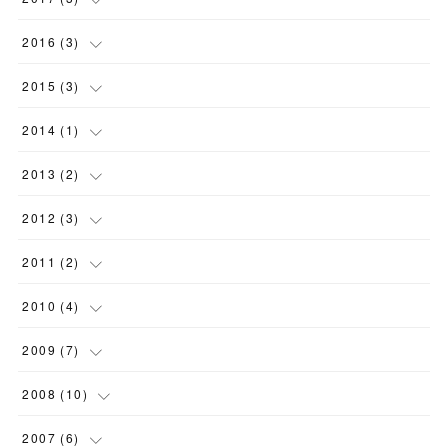
(
3
)
2016
(
3
)
(
1
)
2015
(
3
)
(
2
)
(
1
)
2014
(
1
)
(
1
)
(
1
)
2013
(
2
)
(
1
)
(
2
)
2012
(
3
)
(
2
)
2011
(
2
)
(
1
)
(
2
)
2010
(
4
)
(
1
)
2009
(
7
)
(
3
)
(
1
)
2008
(
10
)
(
1
)
(
1
)
2007
(
6
)