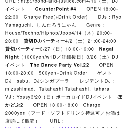
URL：http://bond-and-justice.com4/16（土）DJ
イベント
CounterPoint #4
OPEN 18:00-
22:30 Charge Free(+Drink Order) DJs：Ryo
Yamaguchi、しんたろうにゃん Genre：
House/Techno/Hiphop/Jpop4/14（木）20:00-
23:00
貸切DJパーティー
4/2（土）21:00-24:00
貸切パーティー
3/27（日）13:00-16:00
Nagai
Night
（1000yen/w1D／詳細後日）3/26（土）DJ
イベント
The Dance Party Vol.22
OPEN
18:00-23:00 500yen+Drink Order ゲスト
DJ：sabu、DJシンガプーラ レジデントDJ：
mizushimad、Takahashi Takahashi、tahara
VJ：Yossy3/20（日）ボーカロイドDJイベント
ぼ
かどぷ2
OPEN 13:00-18:00 Charge
2000yen（フード・ソフトドリンク持込可／お酒は
店頭にて販売） URL：