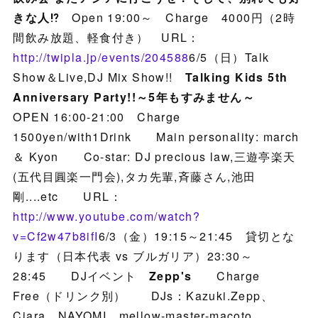
きな人⁉︎
Open 19:00～ Charge 4000円（2時
間飲み放題、軽食付き） URL：
http://twipla.jp/events/204588
6/5（日）Talk
Show＆Live,DJ Mix Show!!
Talking Kids 5th
Anniversary Party!!～5年もすみません～
OPEN 16:00-21:00 Charge
1500yen/with1Drink Main personality: march
＆ Kyon Co-star: DJ precious law,三遊亭楽天
(五代目圓楽一門会),タカ先輩,斉藤さん,池田
剛....etc URL：
http://www.youtube.com/watch?
v=Cf2w47b8ifI
6/3（金）19:15～21:45 貸切とな
ります（日本代表 vs ブルガリア）23:30～
28:45 DJイベント
Zepp's
Charge
Free（ドリンク別） DJs：Kazuki.Zepp、
Ciara、NAYOMI、mellow-master-macoto、