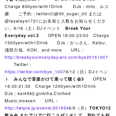
Charge 800yen/with1Drink DJs：mito、ルコ
嬢 ご予約：twitterの@00_sugar_00 または
@tayataya1721にお名前と人数をお知らせくださ
い。6/18（土）DJイベント
Break Your
Everyday vol.3
OPEN 18:00-23:00 Charge
1500yen/with1Drink DJs：かっさん、Katsu、
淺部力哉、KOH、and more URL：
http://breakyoureveryday.wix.com/bye20151007
Twitter：
https://twitter.com/bye_1007
6/12（日）DJイベン
ト
みんなで音楽かけて座って聴く会3
OPEN
16:30-21:30 Charge 1200yen/with1Drink
DJs：kai4562,ginkiha,Clothed
Music,mossari URL：
http://twipla.jp/events/201954
6/6（月）
TOKYO12
飲み会 またアジアに行こうぜ！そして、別れても好