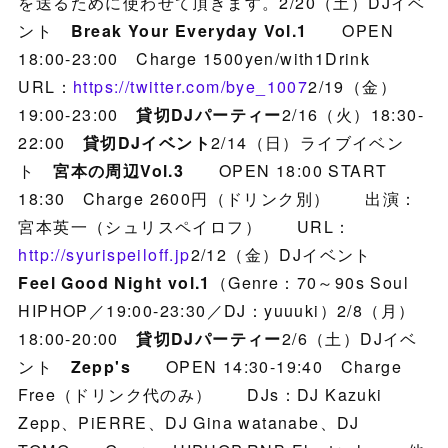
を送るために使わせて頂きます。2/20（土）DJイベ
ント
Break Your Everyday Vol.1
OPEN
18:00-23:00 Charge 1500yen/with1Drink
URL：
https://twitter.com/bye_1007
2/19（金）
19:00-23:00
貸切DJパーティー
2/16（火）18:30-
22:00
貸切DJイベント
2/14（日）ライブイベン
ト
宮本の周辺Vol.3
OPEN 18:00 START
18:30 Charge 2600円（ドリンク別） 出演：
宮本英一（シュリスペイロフ） URL：
http://syurispeiloff.jp
2/12（金）DJイベント
Feel Good Night vol.1
（Genre：70～90s Soul
HIPHOP／19:00-23:30／DJ：yuuuki）2/8（月）
18:00-20:00
貸切DJパーティー
2/6（土）DJイベ
ント
Zepp's
OPEN 14:30-19:40 Charge
Free（ドリンク代のみ） DJs：DJ Kazuki
Zepp、PiERRE、DJ Gina watanabe、DJ