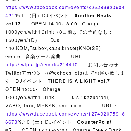
https://www.facebook.com/events/825289920904
421/
9/11（日）DJイベント
Another Beats
vol.13
OPEN 14:00-18:00 Charge
1000yen/with1Drink（3日前までの予約なし：
1500yen/1D） DJs：
440,KDM,Tsubox,ka23,kinsei(KNOiSE)
Genre：音楽ゲーム楽曲 URL：
http://twipla.jp/events/214410
お問い合わせ：
Twitterアカウント(@echoes_otg)までお願い致しま
す。DJイベント
THERE IS A LIGHT vol.7
OPEN 19:30- Charge
1000yen/with1Drink DJs：kazuorder,
VABO, Taro, MRKSK, and more… URL：
https://www.facebook.com/events/127492075918
6673/
9/10（土）DJイベント
CounterPoint
#5
OPEN 17:00-22:00 Charge Free／Drink