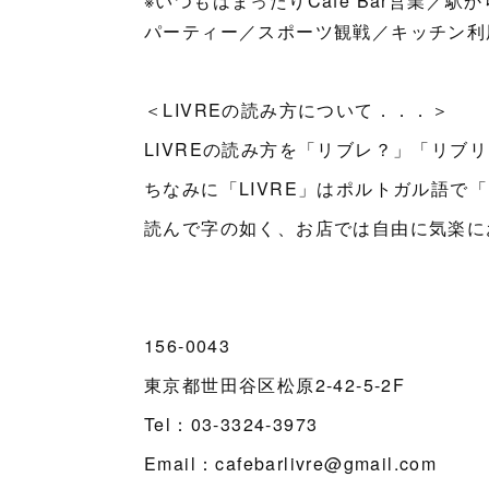
※いつもはまったりCafe Bar営業／
パーティー／スポーツ観戦／キッチン利用／e
＜LIVREの読み方について．．．＞
LIVREの読み方を「リブレ？」「リ
ちなみに「LIVRE」はポルトガル語で
読んで字の如く、お店では自由に気楽にお
156-0043
東京都世田谷区松原2-42-5-2F
Tel：03-3324-3973
Email：cafebarlivre@gmail.com