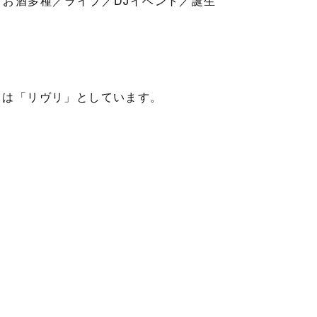
題／お酒多種／ライブ／DJイベント／誕生
くは「リヴリ」としています。