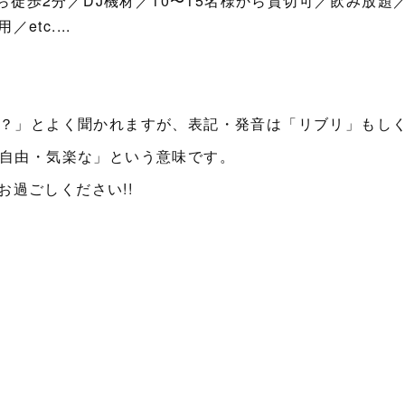
駅から徒歩2分／DJ機材／10〜15名様から貸切可／飲み放
tc....
ブリ？」とよく聞かれますが、表記・発音は「リブリ」もし
「自由・気楽な」という意味です。
過ごしください!!