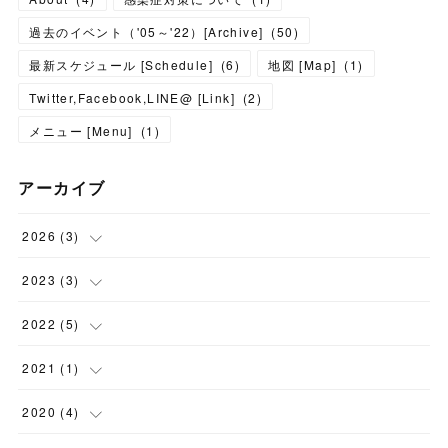
過去のイベント（'05～'22）[Archive]
(
50
)
最新スケジュール [Schedule]
(
6
)
地図 [Map]
(
1
)
Twitter,Facebook,LINE@ [Link]
(
2
)
メニュー [Menu]
(
1
)
アーカイブ
2026
(
3
)
(
1
)
2023
(
3
)
(
2
)
(
1
)
2022
(
5
)
(
1
)
(
1
)
2021
(
1
)
(
1
)
(
1
)
(
1
)
2020
(
4
)