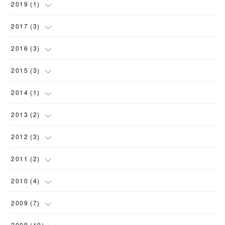
(
3
)
(
1
)
2019
(
1
)
(
3
)
(
1
)
2017
(
3
)
(
3
)
2016
(
3
)
(
1
)
2015
(
3
)
(
2
)
(
1
)
2014
(
1
)
(
1
)
(
1
)
2013
(
2
)
(
1
)
(
2
)
2012
(
3
)
(
2
)
2011
(
2
)
(
1
)
(
2
)
2010
(
4
)
(
1
)
2009
(
7
)
(
3
)
(
1
)
2008
(
10
)