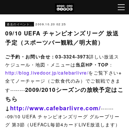
2009.10.20 02:25
過去のイベント（'05～'22）[Archive]
09/10 UEFA チャンピオンズリーグ 放送
予定（スポーツバー観戦／明大前）
ご予約・お問い合せ：03-3324-3973
詳しい放送ス
ケジュール・地図・メニューは
当店HP・TOP
：
http://blog.livedoor.jp/cafebarlivre/
をご覧下さい※
全てノーチャージ（ご飲食代のみ）でご観戦できま
2009/2010シーズンの放映予定はこ
す--------
ちら
↓
http://www.cafebarlivre.com/
-------
-09/10 UEFA チャンピオンズリーグ グループリー
グ 第3節（UEFACL毎節4カードLIVE放送します）