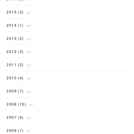
(
1
)
2015
(
3
)
(
2
)
(
1
)
2014
(
1
)
(
1
)
(
1
)
2013
(
2
)
(
1
)
(
2
)
2012
(
3
)
(
2
)
2011
(
2
)
(
1
)
(
2
)
2010
(
4
)
(
1
)
2009
(
7
)
(
3
)
(
1
)
2008
(
10
)
(
1
)
(
1
)
2007
(
6
)
(
1
)
(
1
)
(
1
)
2006
(
7
)