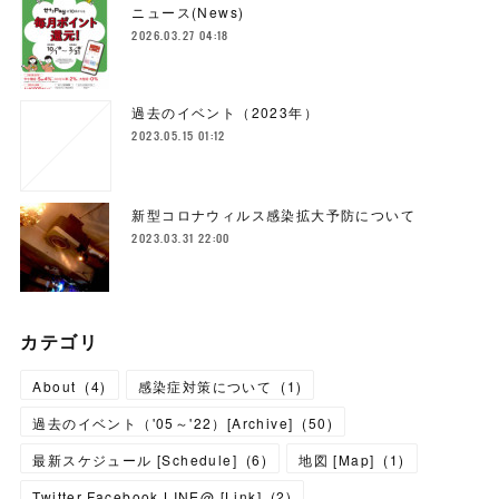
ニュース(News)
2026.03.27 04:18
過去のイベント（2023年）
2023.05.15 01:12
新型コロナウィルス感染拡大予防について
2023.03.31 22:00
カテゴリ
About
(
4
)
感染症対策について
(
1
)
過去のイベント（'05～'22）[Archive]
(
50
)
最新スケジュール [Schedule]
(
6
)
地図 [Map]
(
1
)
Twitter,Facebook,LINE@ [Link]
(
2
)