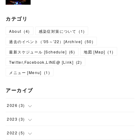
カテゴリ
About
(
4
)
感染症対策について
(
1
)
過去のイベント（'05～'22）[Archive]
(
50
)
最新スケジュール [Schedule]
(
6
)
地図 [Map]
(
1
)
Twitter,Facebook,LINE@ [Link]
(
2
)
メニュー [Menu]
(
1
)
アーカイブ
2026
(
3
)
(
1
)
2023
(
3
)
(
2
)
(
1
)
2022
(
5
)