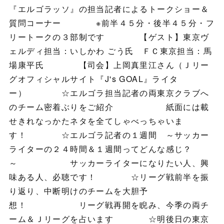
『エルゴラッソ』の担当記者によるトークショー＆
質問コーナー ※前半４５分・後半４５分・フ
リートークの３部制です 【ゲスト】東京ヴ
ェルディ担当：いしかわ ごう氏 ＦＣ東京担当：馬
場康平氏 【司会】上岡真里江さん（Ｊリー
グオフィシャルサイト『J's GOAL』ライタ
ー） ☆エルゴラ担当記者の両東京クラブへ
のチーム密着ぶりをご紹介 紙面には載
せきれなっかたネタを全てしゃべっちゃいま
す！ ☆エルゴラ記者の１週間 ～サッカー
ライターの２４時間＆１週間ってどんな感じ？
～ サッカーライターになりたい人、興
味ある人、必聴です！ ☆リーグ戦前半を振
り返り、中断明けのチームを大胆予
想！ リーグ戦再開を睨み、今季の両チ
ーム＆Ｊリーグを占います ☆明後日の東京