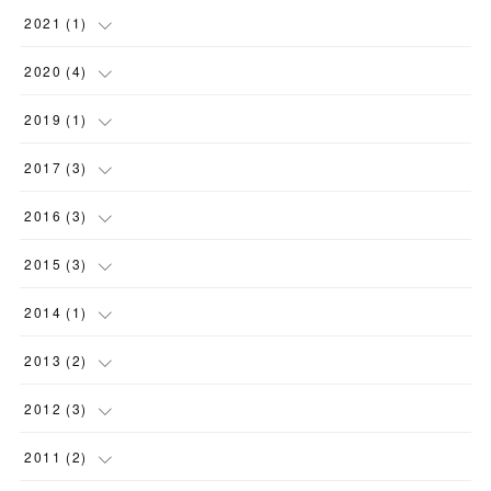
(
1
)
(
1
)
2021
(
1
)
(
1
)
(
1
)
(
1
)
2020
(
4
)
(
3
)
(
1
)
2019
(
1
)
(
3
)
(
1
)
2017
(
3
)
(
3
)
2016
(
3
)
(
1
)
2015
(
3
)
(
2
)
(
1
)
2014
(
1
)
(
1
)
(
1
)
2013
(
2
)
(
1
)
(
2
)
2012
(
3
)
(
2
)
2011
(
2
)