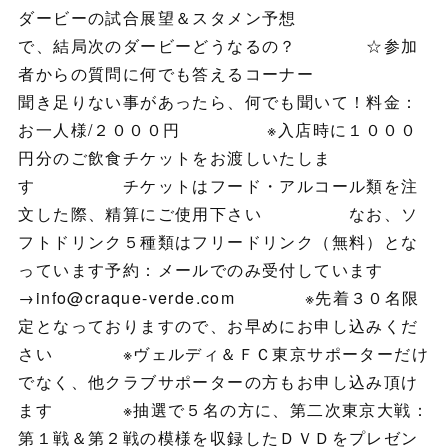
ダービーの試合展望＆スタメン予想
で、結局次のダービーどうなるの？ ☆参加
者からの質問に何でも答えるコーナー
聞き足りない事があったら、何でも聞いて！料金：
お一人様/２０００円 ※入店時に１０００
円分のご飲食チケットをお渡しいたしま
す チケットはフード・アルコール類を注
文した際、精算にご使用下さい なお、ソ
フトドリンク５種類はフリードリンク（無料）とな
っています予約：メールでのみ受付しています
→info@craque-verde.com ※先着３０名限
定となっておりますので、お早めにお申し込みくだ
さい ※ヴェルディ＆ＦＣ東京サポーターだけ
でなく、他クラブサポーターの方もお申し込み頂け
ます ※抽選で５名の方に、第二次東京大戦：
第１戦＆第２戦の模様を収録したＤＶＤをプレゼン