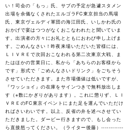
い！司会の「もっ」氏、サブの予定が急遽スタメン
出場を余儀なくされたエルゴラFC東京担当の馬場
氏、東京ヴェルディ軍団の海江田氏、いしかわ氏の
おかげで宴はつつがなくおこなわれたと聞いていま
す。出演者の方々にお礼とともにおわび申し上げま
す。ごめんなさい！昨夜来場いただいた皆様には、
ＬＩＶＲＥで次回おこなわれる第二次東京大戦、ま
たはほかの営業日に、私から「あちらのお客様から
です」形式で「ごめんなさいドリンク」をごちそう
させていただきます。また市場価値は低いですが、
『ワッショイ』の在庫をサインつきで無料放出しま
す（※数にかぎりがあります）。これに懲りず、ＬＩ
ＶＲＥのFC東京イベントにまた足を運んでいただけ
ればさいわいです。以上、反省の弁を述べさせてい
ただきました。ダービー行きますので、もし会った
ら直接怒ってください。（ライター後藤）------------