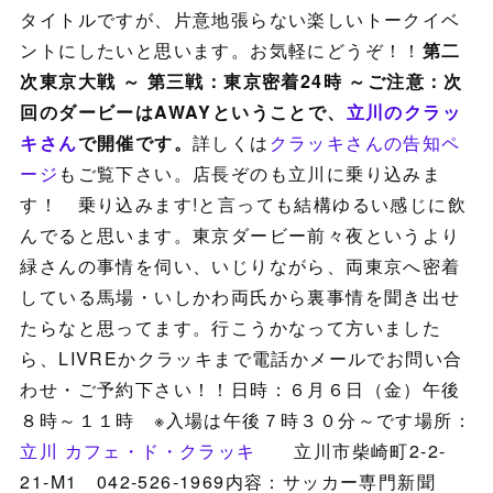
タイトルですが、片意地張らない楽しいトークイベ
ントにしたいと思います。お気軽にどうぞ！！
第二
次東京大戦 ～ 第三戦：東京密着24時 ～
ご注意：次
回のダービーはAWAYということで、
立川のクラッ
キさん
で開催です。
詳しくは
クラッキさんの告知ペ
ージ
もご覧下さい。店長ぞのも立川に乗り込みま
す！ 乗り込みます!と言っても結構ゆるい感じに飲
んでると思います。東京ダービー前々夜というより
緑さんの事情を伺い、いじりながら、両東京へ密着
している馬場・いしかわ両氏から裏事情を聞き出せ
たらなと思ってます。行こうかなって方いました
ら、LIVREかクラッキまで電話かメールでお問い合
わせ・ご予約下さい！！日時：６月６日（金）午後
８時～１１時 ※入場は午後７時３０分～です場所：
立川 カフェ・ド・クラッキ
立川市柴崎町2-2-
21-M1 042-526-1969内容：サッカー専門新聞