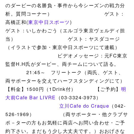
のダービーの名勝負・事件から今シーズンの戦力分
析。質問コーナー） ゲスト：
高橋正和(
東京中日スポーツ
)
ゲスト：いしかわごう（エルゴラ東京ヴェルディ担
当） ゲスト：ヤスダコージ
（イラストで参加・東京中日スポーツにて連載）
ビデオメッセージ：元FC東京
監督H.H氏がダービー、両チームについて語る。
21:45～ フリートーク（両氏、ゲスト、
両サポーターを交えてハーフスタンディングにて）
【料金】1500円（1Drink付） 【ご予約】
明
大前Cafe Bar LIVRE
（03-3324-3973）
立川Cafe do Craque
（042-
526-1969） （両サポーター・他クラブサ
ポ－ターの方もお気軽に両店へお問い合わせ・ご予
約下さい。まだもう少し大丈夫です。）おおげさな